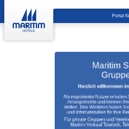
Portal f
Maritim S
A
Gruppe
Herzlich willkommen im
Als registrierter Nutzer erhalte
Arrangements und können Ihre
stellen. Des Weiteren haben Si
?
und Infomaterialien für Ihre 
Für private Gruppen und Vereine
Maritim Verkauf Touristik, T